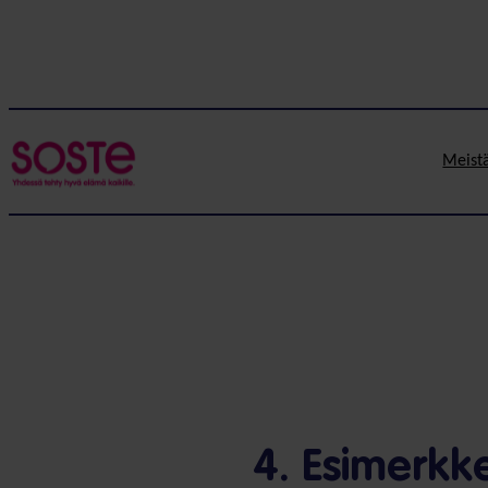
Siirry
sisältöön
Meist
4. Esimerkk