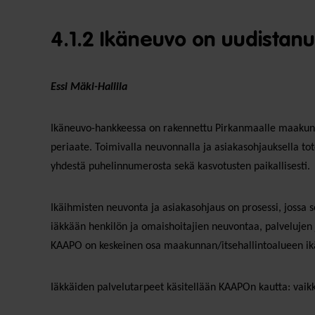
4.1.2 Ikäneuvo on uudistan
Essi Mäki-Hallila
Ikäneuvo-hankkeessa on rakennettu Pirkanmaalle maakunna
periaate. Toimivalla neuvonnalla ja asiakasohjauksella tot
yhdestä puhelinnumerosta sekä kasvotusten paikallisesti.
Ikäihmisten neuvonta ja asiakasohjaus on prosessi, jossa se
iäkkään henkilön ja omaishoitajien neuvontaa, palvelujen j
KAAPO on keskeinen osa maakunnan/itsehallintoalueen ik
Iäkkäiden palvelutarpeet käsitellään KAAPOn kautta: vaikka