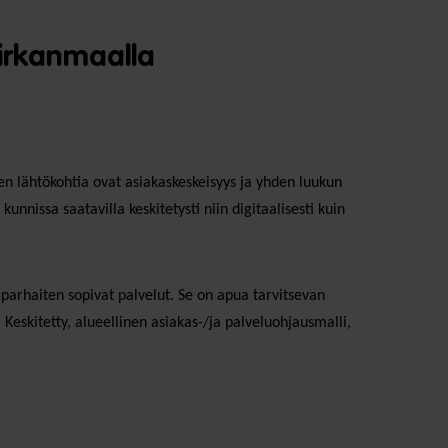
Pirkanmaalla
 lähtökohtia ovat asiakaskeskeisyys ja yhden luukun
nnissa saatavilla keskitetysti niin digitaalisesti kuin
n parhaiten sopivat palvelut. Se on apua tarvitsevan
Keskitetty, alueellinen asiakas-/ja palveluohjausmalli,