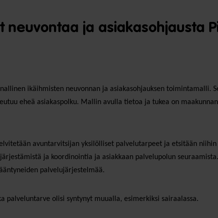
ut neuvontaa ja asiakasohjausta 
llinen ikäihmisten neuvonnan ja asiakasohjauksen toimintamalli. Sen
eutuu eheä asiakaspolku. Mallin avulla tietoa ja tukea on maakunnan ku
lvitetään avuntarvitsijan yksilölliset palvelutarpeet ja etsitään niihi
ärjestämistä ja koordinointia ja asiakkaan palvelupolun seuraamista. 
ääntyneiden palvelujärjestelmää.
 palveluntarve olisi syntynyt muualla, esimerkiksi sairaalassa.