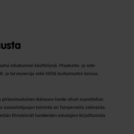
austa
aatui eduskunnan käsittelyssä. Maakunta- ja sote-
i- ja terveyseroja sekä hillitä kustannusten kasvua.
 ja pirkanmaalainen Ikäneuvo-hanke olivat suunnitellun
ja sosiaaliohjaajan toiminta on Tampereella vakinaista,
tään tiivistelmät hankkeiden edustajien kirjoittamista