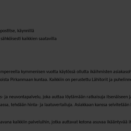
postitse, käynnillä
 sähköisesti kaikkien saatavilla
Tampereella kymmenisen vuotta käytössä ollutta ikäihmisten asiakasohj
ista Pirkanmaan kuntaa. Kaikkiin on perustettu Lähitorit ja puhelinn
s- ja neuvontapalvelu, joka auttaa löytämään ratkaisuja itsenäiseen 
assa, tehdään hinta- ja laatuvertailuja. Asiakkaan kanssa selvitetään
kanavana kaikkiin palveluihin, jotka auttavat kotona asuvaa ikääntyvää 