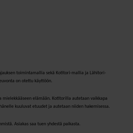
auksen toimintamallia sekä Kotitori-mallia ja Lähitori-
euvonta on otettu käyttöön.
ja mielekkääseen elämään. Kotitorilla autetaan vaikkapa
 hänelle kuuluvat etuudet ja autetaan niiden hakemisessa.
ihmistä. Asiakas saa tuen yhdestä paikasta.