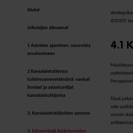
Aluksi
Verkkojulka
©SOSTE Suom
Julkaisijan alkusanat
4.1 
1 Asioiden ajaminen: neuvoista
avustamiseen
Maaliskuuss
2 Kansalaistutkimus
uudistuksel
tutkimusmenetelmänä: vanhat
Peruspalvel
ihmiset ja asiantuntijat
kansalaistutkijoina
Tässä julka
sote-uudist
3. Kansalaistutkijoiden sanoma
samoin ikää
artikkeleist
4. Esimerkkejä ikääntyneiden