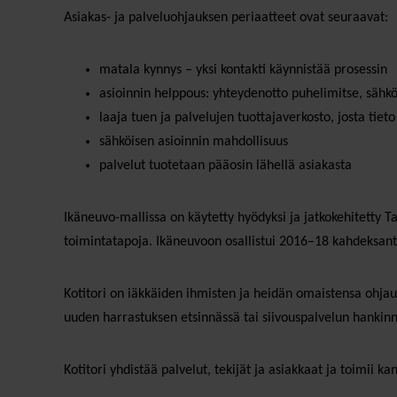
Asiakas- ja palveluohjauksen periaatteet ovat seuraavat:
matala kynnys – yksi kontakti käynnistää prosessin
asioinnin helppous: yhteydenotto puhelimitse, sähkö
laaja tuen ja palvelujen tuottajaverkosto, josta tieto
sähköisen asioinnin mahdollisuus
palvelut tuotetaan pääosin lähellä asiakasta
Ikäneuvo-mallissa on käytetty hyödyksi ja jatkokehitetty 
toimintatapoja. Ikäneuvoon osallistui 2016–18 kahdeksanto
Kotitori on iäkkäiden ihmisten ja heidän omaistensa ohjau
uuden harrastuksen etsinnässä tai siivouspalvelun hankinn
Kotitori yhdistää palvelut, tekijät ja asiakkaat ja toimii 