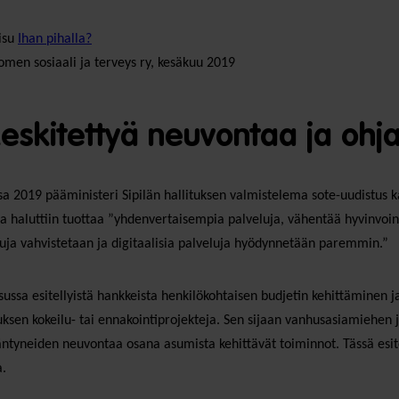
isu
Ihan pihalla?
en sosiaali ja terveys ry, kesäkuu 2019
Keskitettyä neuvontaa ja ohj
a 2019 pääministeri Sipilän hallituksen valmistelema sote-uudistus k
la haluttiin tuottaa ”yhdenvertaisempia palveluja, vähentää hyvinvoint
uja vahvistetaan ja digitaalisia palveluja hyödynnetään paremmin.”
isussa esitellyistä hankkeista henkilökohtaisen budjetin kehittäminen
uksen kokeilu- tai ennakointiprojekteja. Sen sijaan vanhusasiamiehen 
ntyneiden neuvontaa osana asumista kehittävät toiminnot. Tässä esite
a.