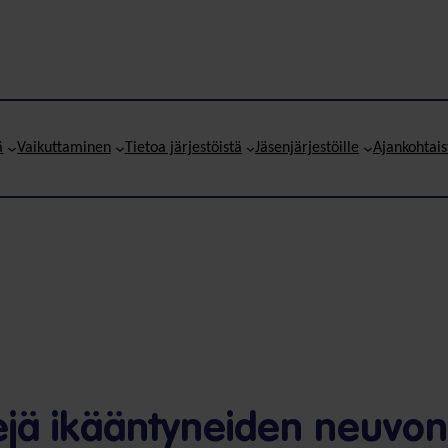
ä
Vaikuttaminen
Tietoa järjestöistä
Jäsenjärjestöille
Ajankohtais
ejä ikääntyneiden neuvo