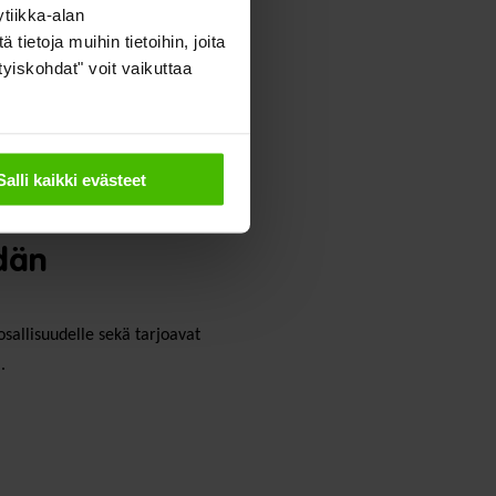
tiikka-alan
ietoja muihin tietoihin, joita
ityiskohdat" voit vaikuttaa
Salli kaikki evästeet
ydän
osallisuudelle sekä tarjoavat
.