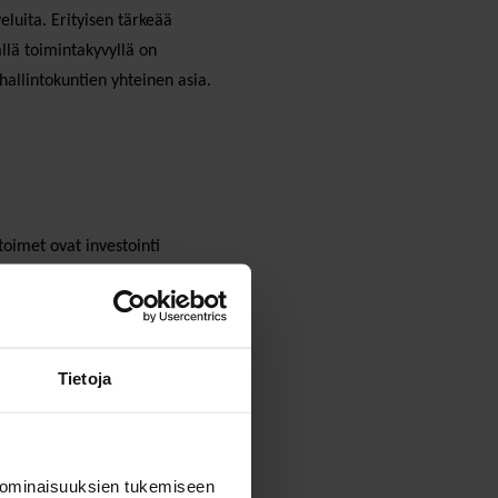
veluita. Erityisen tärkeää
llä toimintakyvyllä on
hallintokuntien yhteinen asia.
toimet ovat investointi
eellisiä elintapoja ja vähentää
Tietoja
 ominaisuuksien tukemiseen