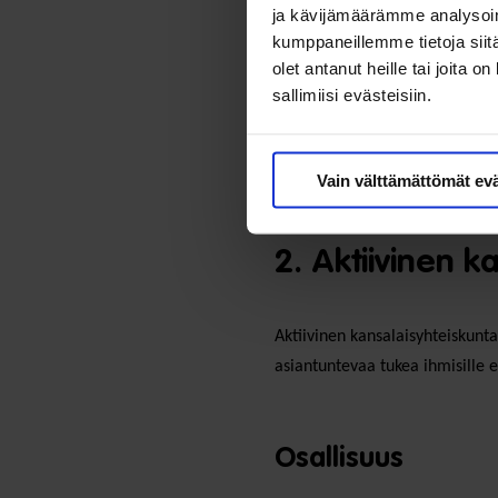
ja kävijämäärämme analysoim
kumppaneillemme tietoja siitä
olet antanut heille tai joita 
sallimiisi evästeisiin.
Vain välttämättömät ev
2. Aktiivinen 
Aktiivinen kansalaisyhteiskunta
asiantuntevaa tukea ihmisille e
Osallisuus