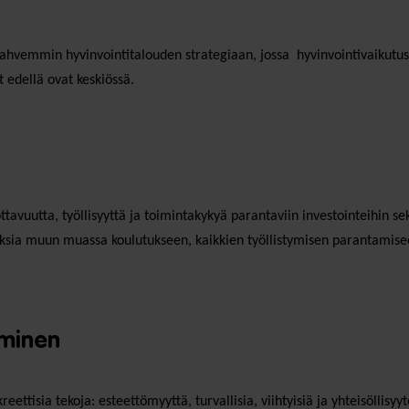
ahvemmin hyvinvointitalouden strategiaan, jossa hyvinvointivaikutuste
 edellä ovat keskiössä.
tavuutta, työllisyyttä ja toimintakykyä parantaviin investointeihin sek
uksia muun muassa koulutukseen, kaikkien työllistymisen parantamise
äminen
ettisia tekoja: esteettömyyttä, turvallisia, viihtyisiä ja yhteisöllisy