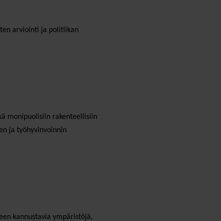
n arviointi ja politiikan
ä monipuolisiin rakenteellisiin
en ja työhyvinvoinnin
yteen kannustavia ympäristöjä,