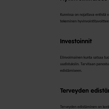
Kunnissa on nojattava entistä v
tekeminen hyvinvointitavoitteet
Investoinnit
Elinvoimainen kunta satsaa tuot
uudistuksiin. Tarvitaan panost
edistämiseen.
Terveyden edist
Terveyden edistäminen on konkre