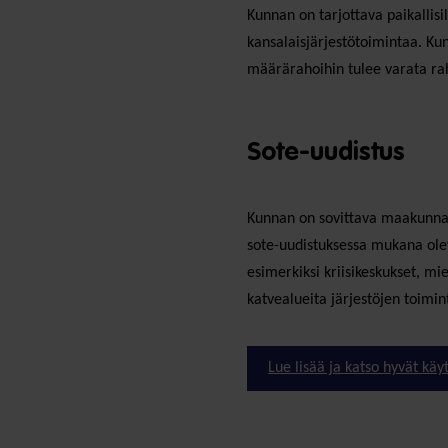
Kunnan on tarjottava paikallisi
kansalaisjärjestötoimintaa. Kun
määrärahoihin tulee varata rah
Sote-uudistus
Kunnan on sovittava maakunnan 
sote-uudistuksessa mukana olev
esimerkiksi kriisikeskukset, mi
katvealueita järjestöjen toimin
Lue lisää ja katso hyvät kä