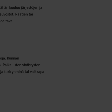
Tähän kuuluu järjestöjen ja
uvostot. Raatien tai
nneltava.
toja. Kunnan
. Paikallisten yhdistysten
 ja tukiryhminä tai vaikkapa