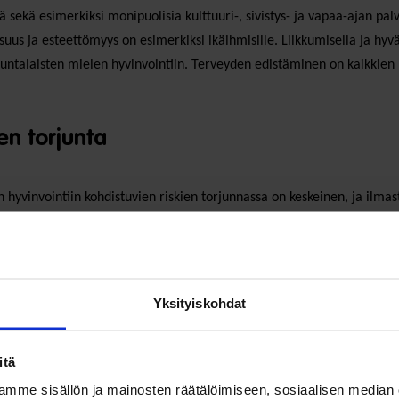
tä sekä esimerkiksi monipuolisia kulttuuri-, sivistys- ja vapaa-ajan pal
uus ja esteettömyys on esimerkiksi ikäihmisille. Liikkumisella ja hyvä
kuntalaisten mielen hyvinvointiin. Terveyden edistäminen on kaikkien 
n torjunta
hyvinvointiin kohdistuvien riskien torjunnassa on keskeinen, ja ilmas
n hyvinvointiin. Ilmastonmuutoksen hillintätoimet voivat edistää terv
a kunnissa.
Yksityiskohdat
ytännöt ja toimenpide-ehdotukset!
itä
mme sisällön ja mainosten räätälöimiseen, sosiaalisen median