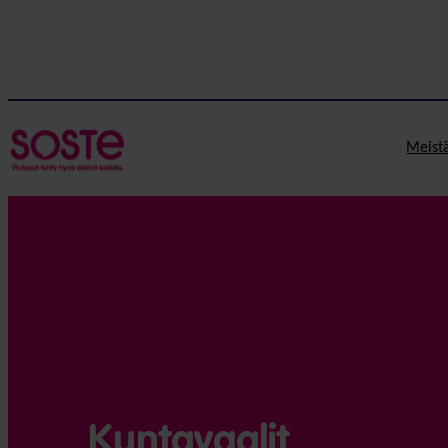
Siirry
sisältöön
Meist
Kunta­vaalit