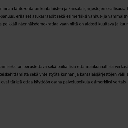
minnan lähtökohta on kuntalaisten ja kansalaisjärjestöjen osallisuus. 
anuus, erilaiset asukasraadit sekä esimerkiksi vanhus- ja vammaisne
la pelkkää näennäisdemokratiaa vaan niitä on aidosti kuultava ja kuu
tämiseksi on perustettava sekä paikallisia että maakunnallisia verkos
eiskehittämistä sekä yhteistyötä kunnan ja kansalaisjärjestöjen välillä
 ovat tärkeä ottaa käyttöön osana palvelupolkuja esimerkiksi vertais-