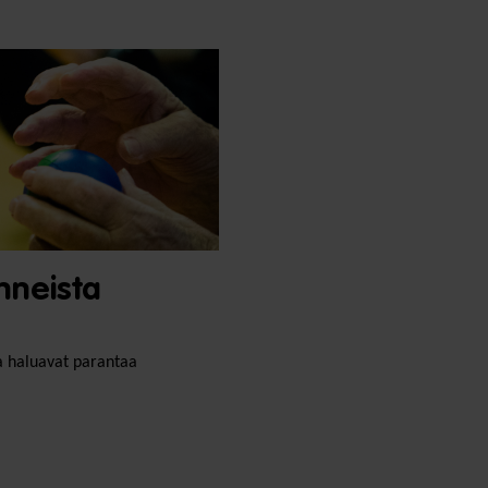
inneista
ka haluavat parantaa