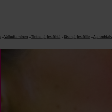
ä
Vaikuttaminen
Tietoa järjestöistä
Jäsenjärjestöille
Ajankohtais