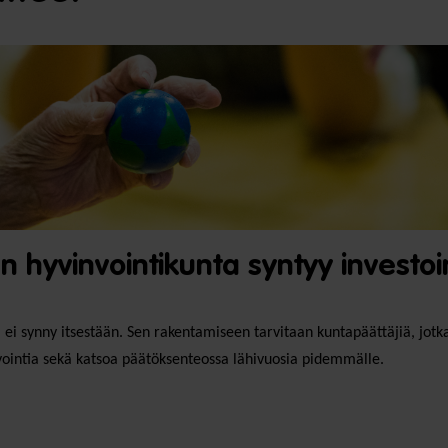
n hyvinvointikunta syntyy investo
 ei synny itsestään. Sen rakentamiseen tarvitaan kuntapäättäjiä, jot
nvointia sekä katsoa päätöksenteossa lähivuosia pidemmälle.