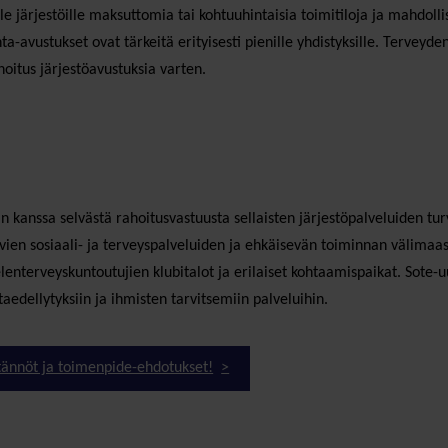
lle järjestöille maksuttomia tai kohtuuhintaisia toimitiloja ja mahdolli
ta-avustukset ovat tärkeitä erityisesti pienille yhdistyksille. Terveyd
oitus järjestöavustuksia varten.
kanssa selvästä rahoitusvastuusta sellaisten järjestöpalveluiden turv
ien sosiaali- ja terveyspalveluiden ja ehkäisevän toiminnan välimaast
elenterveyskuntoutujien klubitalot ja erilaiset kohtaamispaikat. Sote-u
taedellytyksiin ja ihmisten tarvitsemiin palveluihin.
ytännöt ja toimenpide-ehdotukset!