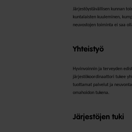
Järjestöystävällisen kunnan toi
kuntalaisten kuuleminen, kumpp
neuvostojen toiminta ei saa ol
Yhteistyö
Hyvinvoinnin ja terveyden edis
järjestökoordinaattori tukee yht
tuottamat palvelut ja neuvonta
omahoidon tukena.
Järjestöjen tuki