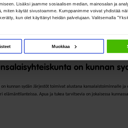
iseen. Lisäksi jaamme sosiaalisen median, mainosalan ja analy
, miten käytät sivustoamme. Kumppanimme voivat yhdistää näitä t
on kerätty, kun olet käyttänyt heidän palvelujaan. Valitsemalla "Yks
ästeet
Muokkaa
kansalaisyhteiskunta on kunnan s
 on kunnan sydän Järjestöt toimivat alustana kansalaistoiminnalle ja 
ri elämäntilanteissa. Apua ja tukea tarvitsevia on jokaisessa kunnassa