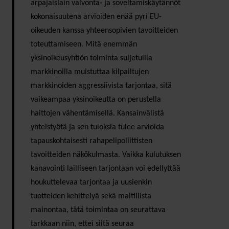
arpajaislain valvonta- ja soveltamiskäytännöt
kokonaisuutena arvioiden enää pyri EU-
oikeuden kanssa yhteensopivien tavoitteiden
toteuttamiseen. Mitä enemmän
yksinoikeusyhtiön toiminta suljetuilla
markkinoilla muistuttaa kilpailtujen
markkinoiden aggressiivista tarjontaa, sitä
vaikeampaa yksinoikeutta on perustella
haittojen vähentämisellä. Kansainvälistä
yhteistyötä ja sen tuloksia tulee arvioida
tapauskohtaisesti rahapelipoliittisten
tavoitteiden näkökulmasta. Vaikka kulutuksen
kanavointi lailliseen tarjontaan voi edellyttää
houkuttelevaa tarjontaa ja uusienkin
tuotteiden kehittelyä sekä maltillista
mainontaa, tätä toimintaa on seurattava
tarkkaan niin, ettei siitä seuraa