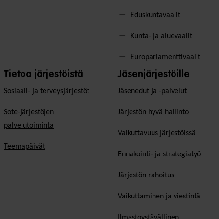
Eduskuntavaalit
Kunta- ja aluevaalit
Europarlamenttivaalit
Tietoa järjestöistä
Jäsenjärjestöille
Sosiaali- ja terveysjärjestöt
Jäsen­edut ja -palvelut
Sote-järjestöjen
Järjestön hyvä hallinto
palvelutoiminta
Vaikuttavuus järjestöissä
Teemapäivät
Ennakointi- ja strategiatyö
Järjestön rahoitus
Vaikuttaminen ja viestintä
Ilmastoystävällinen