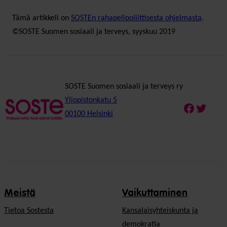
Tämä artikkeli on
SOSTEn rahapelipoliittisesta ohjelmasta
.
©SOSTE Suomen sosiaali ja terveys, syyskuu 2019
SOSTE Suomen sosiaali ja terveys ry
Yliopistonkatu 5
Faceboo
Twitte
00100 Helsinki
Meistä
Vaikuttaminen
Tietoa Sostesta
Kansalaisyhteiskunta ja
demokratia