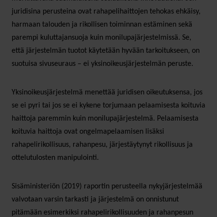
juridisina perusteina ovat rahapelihaittojen tehokas ehkäisy,
harmaan talouden ja rikollisen toiminnan estäminen sekä
parempi kuluttajansuoja kuin monilupajärjestelmissä. Se,
että järjestelmän tuotot käytetään hyvään tarkoitukseen, on
suotuisa sivuseuraus – ei yksinoikeusjärjestelmän peruste.
Yksinoikeusjärjestelmä menettää juridisen oikeutuksensa, jos
se ei pyri tai jos se ei kykene torjumaan pelaamisesta koituvia
haittoja paremmin kuin monilupajärjestelmä. Pelaamisesta
koituvia haittoja ovat ongelmapelaamisen lisäksi
rahapelirikollisuus, rahanpesu, järjestäytynyt rikollisuus ja
ottelutulosten manipulointi.
Sisäministeriön (2019) raportin perusteella nykyjärjestelmää
valvotaan varsin tarkasti ja järjestelmä on onnistunut
pitämään esimerkiksi rahapelirikollisuuden ja rahanpesun