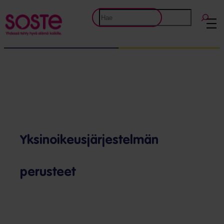
Siirry
Etsi
sisältöön
Yksinoikeusjärjestelmän
perusteet