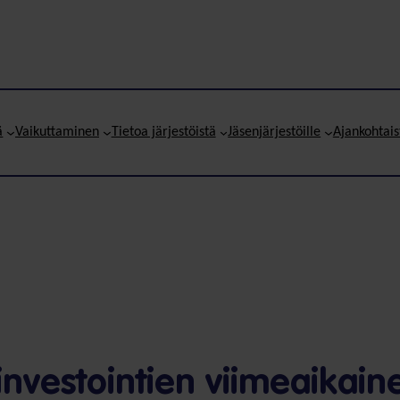
ä
Vaikuttaminen
Tietoa järjestöistä
Jäsenjärjestöille
Ajankohtais
investointien viimeaikain