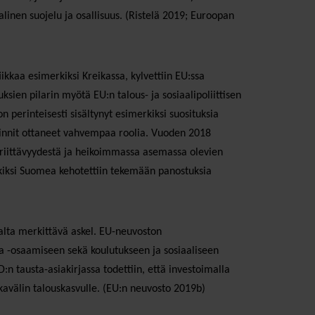
linen suojelu ja osallisuus. (Ristelä 2019; Euroopan
iikkaa esimerkiksi Kreikassa, kylvettiin EU:ssa
uksien pilarin myötä EU:n talous- ja sosiaalipoliittisen
 perinteisesti sisältynyt esimerkiksi suosituksia
toinnit ottaneet vahvempaa roolia. Vuoden 2018
n riittävyydestä ja heikoimmassa asemassa olevien
kiksi Suomea kehotettiin tekemään panostuksia
alta merkittävä askel. EU-neuvoston
ja -osaamiseen sekä koulutukseen ja sosiaaliseen
:n tausta-asiakirjassa todettiin, että investoimalla
avälin talouskasvulle. (EU:n neuvosto 2019b)