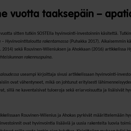
e vuotta taaksepäin – apatia
vuotta sitten tutkin SOSTElla hyvinvointi-investoinnin käsitettä. Tutki
a – Hyvinvointitaloutta rakentamassa
(Puhakka 2017). Aikaisemmin käsit
. 2014) sekä Rouvinen-Wileniuksen ja Ahokkaan (2016) artikkelissa
Hy
yhteiskunnan rakennuspuina
.
taloudessa
useampi kirjoittaja sivusi artikkelissaan hyvinvointi-investoi
isiin ovat vähentyneet, mikä on johtunut erityisesti lähimenneisyyden 
at, sillä ne kaventaisivat tuloeroja sekä eriarvoisuutta ja lisäisivät hy
kkelissaan Rouvinen-Wilenius ja Ahokas pyrkivät määrittelemään hyv
investoinnit ovat hyvinvointia lisääviä ja uusia rakenteita luovia toimi