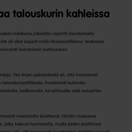
a talouskurin kahleissa
muksen tuloksena julkaistiin raportti
Investoimalla
e oli ollut laajasti esillä
Hyvinvointitalous­
-teoksessa
vinvointi-investoinnit osallisuuteen
nteja. Yksi kirjan pääviesteistä oli, että investoinnit
talouskuripolitiikasta. Investoinnit kuitenkin
vinvointia, luottamusta, turvallisuutta sekä sosiaalista
invointi-investointia käsitteenä. Heidän mukaansa
a, jotka tukevat hyvinvointia, mutta joiden positiiviset