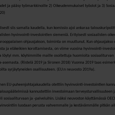
det ja pääsy työmarkkinoille 2) Oikeudenmukaiset työolot ja 3) Sosiaa
20)
sesti siis samalla kaudella, kun komissio ajoi ankaraa talouskuripolit
alisten hyvinvointi-investointien siemeniä. Erityisesti sosiaalisten oike
urooppalaisen ohjausjakson, toiminta on muuttunut. Kun ohjausjakso on
sta ja eläkeikien korottamisesta, on viime vuosina hyvinvointi-inves
ta löytyi mm. köyhimmille maille osoitettuja huomioita sosiaaliturva
-asemasta. (Ristelä 2019 ja Sironen 2018) Vuonna 2019 taas esimer
ilta syrjäytyneiden osallisuuteen. (EU:n neuvosto 2019a).
men EU-puheenjohtajakaudella otettiin hyvinvointi-investointien kann
talouspäätelmissä kannustettiin investoimaan terveysturvallisuuteen 
eli sosiaaliturvaan ja -palveluihin. Lisäksi neuvoston käyttämässä OECD
vinvointiin luodaan perusta vahvemmalle ja kestävämmälle pitkän aik