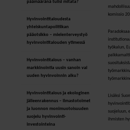
päämääränä tulisi mitata?
mahdollisuu
komissio 20
Hyvinvointitaloudesta
yhteiskuntapolitiikan
Paradoksaali
pääotsikko – mielenterveystyö
institutiona
hyvinvointitalouden ytimessä
työkalun, E
palkkamalti
Hyvinvointitalous – vanhan
suosituksis
markkinointia uusin sanoin vai
työmarkkina
uuden hyvinvoinnin alku?
työmarkkino
Hyvinvointitalous ja ekologinen
Lisäksi Suo
jälleenrakennus – ilmastotoimet
hyvinvointi
ja luonnon monimuotoisuuden
suojeluun, 
suojelu hyvinvointi-
ihmisten hy
investointeina