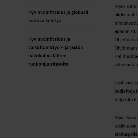
Myös kotima
Hyvinvointitalous ja globaali
aktiivimall
kestävä kehitys
mielenosoit
epäonnistui
Hyvinvointitalous ja
Ohjelmassa s
vaikuttamistyö – järjestön
Ohjelmaan k
näkökulma lähtee
Hallitusohje
ruohonjuuritasolta
vähennetään
Uusi vuosik
budjetteja 
miljardin e
Myös Suomes
kesäkuussa 
aloituspaik