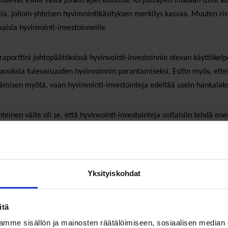
tulevat esille vasta jonkin ajan kuluttua. Kirjoittajien mukaan tulisi k
lla, jolloin yhteisen hyvinvointikäsityksen merkitys kasvaa. Muuten ris
aisia hyvinvointi-investoinneille.
n raporttini johtopäätöksissä hyvinvointi-investoinnin olevan käyttökel
anoksia tulevaisuuden hyvinvoinnin parantamiseksi. Esitin myös, ettei 
ämisen myötä, vaan hyvinvointi-investointeja edeltää usein hankalaksi
yhteinen väite oli se, että hyvinvointi-investointeja voitaisiin tehdä
olitiikka että hyötyjen mittaamisen vaikeus. Hyvinvointia lisääviin to
ja ei tehdä, koska niiden kannattavuutta on vaikeaa mitata tai mittarit
Yksityiskohdat
a vuosia myöhemmin tilanne on erilainen. Koronakriisiin reagointi on
 todistettu vuosikymmeniin. Infrastruktuurihankkeiden lisäksi rahoitust
ä käänteestä on kuitenkin ollut havaittavissa viitteitä aikaisemmin – 
itä
mme sisällön ja mainosten räätälöimiseen, sosiaalisen median