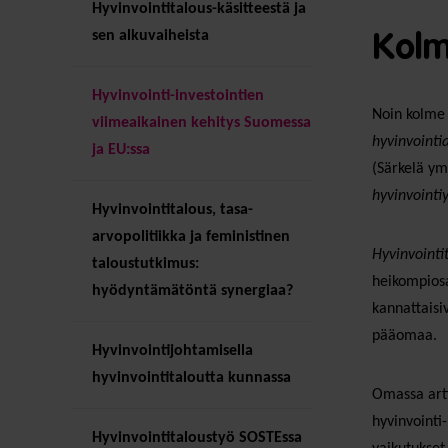
Hyvinvointitalous-käsitteestä ja
sen alkuvaiheista
Kolm
Hyvinvointi-investointien
Noin kolme 
viimeaikainen kehitys Suomessa
hyvinvointi
ja EU:ssa
(Särkelä ym
hyvinvointi
Hyvinvointitalous, tasa-
arvopolitiikka ja feministinen
Hyvinvointi
taloustutkimus:
heikompiosa
hyödyntämätöntä synergiaa?
kannattaisiv
pääomaa.
Hyvinvointijohtamisella
hyvinvointitaloutta kunnassa
Omassa arti
hyvinvointi-
Hyvinvointitaloustyö SOSTEssa