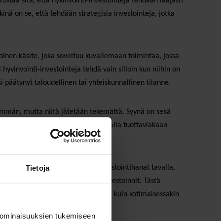
orostaa sitä, että hyvinvointi-investointeja tehdään laajasti
kinä on se, että tehdään strategisia investointeja, jotka
poinen käsite, joka soveltuu kuvailemaan toimintaa, jossa
hyvinvointi-investointeja tehdä vain silloin kun niihin on
 päätynyt taloudellinen tai yhteiskunnallinen tilanne.
 enemmän, mutta niitä jätetään tekemättä. Syynä on sekä
imiin ei katsota olevan varaa ja samalla tuottaviakaan
 eivät kiinnosta päätöksentekijöitä.
Tietoja
 avannut julkisten talouksien investointihanat tavalla,
a ovat saaneet myös hyvinvointi-investoinnit. Tästä
jo ennen koronakriisiä – niin EU:ssa kuin kotimaisessakin
 ominaisuuksien tukemiseen