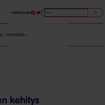
Etsi
Facebook
Twitter
English
Svenska
ta
Yhteystiedot
en kehitys