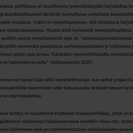
isessa politiikassa oli havaittavissa tyytymättömyyttä harjoitettua ta
i ja koulutusleikkaukset keräsivät huomattavaa vastustusta kansalaisilt
usten muodossa. Lisäksi on merkillepantavaa, että talouskuria harjoit
vat eduskuntavaaleissa. Muutos kohti hyvinvointi-investointiajattelua
ovittiin useista menolisäyksistä sekä nk. ”tulevaisuusinvestoinneista”,
irjattiin esimerkiksi panostuksia varhaiskasvatukseen ja työttömien 
lmaan päätyi jopa kirjaus ”Edistetään hyvinvointitaloutta investoimall
 eri palvelujen tarvetta” (Valtioneuvosto 2019).
ymmen on tuonut lisää vettä investointimyllyyn, kun valtiot ympäri Eur
koronakriisistä nousemiseen sekä tulevaisuuden kestävän kasvun turvaa
uron elpymispaketista.
sa hallitus on harjoittanut elvyttävää finanssipolitiikkaa, johon on k
päätetyssä neljännessä lisätalousarviossa annettiin rahaa mm. lasten
kojen lisäämiseen sekä perustoimeentulotuen määräaikaiseen parannu