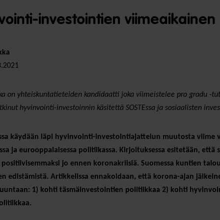
vointi-investointien viimeaikaine
kka
3.2021
a on yhteiskuntatieteiden kandidaatti joka viimeistelee pro gradu -t
inut hyvinvointi-investoinnin käsitettä SOSTEssa ja sosiaalisten invest
essa käydään läpi hyvinvointi-investointiajattelun muutosta viime
sa ja eurooppalaisessa politiikassa. Kirjoituksessa esitetään, et
positiivisemmaksi jo ennen koronakriisiä. Suomessa kuntien talou
en edistämistä. Artikkelissa ennakoidaan, että korona-ajan jälkein
suuntaan: 1) kohti täsmäinvestointien politiikkaa 2) kohti hyvinvoint
olitiikkaa.