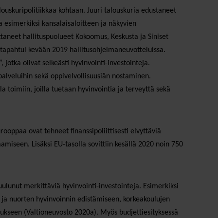
louskuripolitiikkaa kohtaan. Juuri talouskuria edustaneet
a esimerkiksi kansalaisaloitteen ja näkyvien
taneet hallituspuolueet Kokoomus, Keskusta ja Siniset
 tapahtui kevään 2019 hallitusohjelmaneuvotteluissa.
 jotka olivat selkeästi hyvinvointi-investointeja.
palveluihin sekä oppivelvollisuusiän nostaminen.
a toimiin, joilla tuetaan hyvinvointia ja terveyttä sekä
ooppaa ovat tehneet finanssipoliittisesti elvyttäviä
miseen. Lisäksi EU-tasolla sovittiin kesällä 2020 noin 750
uulunut merkittäviä hyvinvointi-investointeja. Esimerkiksi
 ja nuorten hyvinvoinnin edistämiseen, korkeakoulujen
kseen (Valtioneuvosto 2020a). Myös budjettiesityksessä