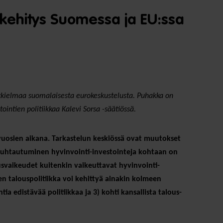
n kehitys Suomessa ja EU:ssa
utkielmaa suomalaisesta eurokeskustelusta. Puhakka on
ointien politiikkaa Kalevi Sorsa -säätiössä.
 vuosien aikana. Tarkastelun keskiössä ovat muutokset
tä suhtautuminen hyvinvointi-investointeja kohtaan on
svaikeudet kuitenkin vaikeuttavat hyvinvointi-
en talouspolitiikka voi kehittyä ainakin kolmeen
ia edistävää politiikkaa ja 3) kohti kansallista talous-