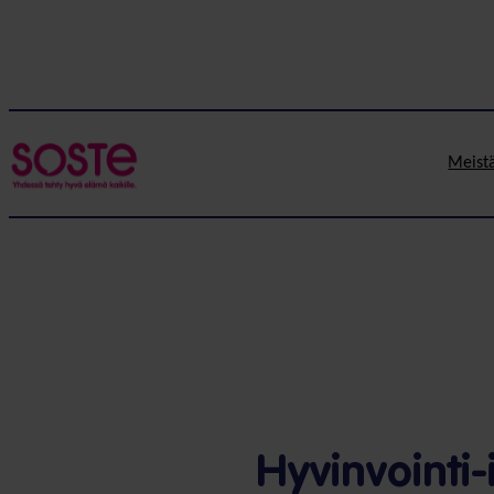
Siirry
sisältöön
Meist
Hyvinvointi-