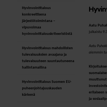
Hyvinvointitalous
Hyvin
konkreettisena
järjestötoimintana –
Aatu Puha
vipuvoimaa
julkaistu 9.
hyvinvointitalouskriteeristöstä
Aatu Puhakk
Hyvinvointitalous mahdollisten
aiemmin tutk
tulevaisuuksien avaajana ja
tulevaisuuteen suuntautuneena
Kirjoituks
hallintamallina
suomalaises
muuttunut 
Hyvinvointitalous Suomen EU-
investointi
puheenjohtajuuskauden
erilaiseen 
kärkenä
ja sosiaalip