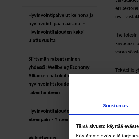
vaikutukset 
eri sektorei
Hyvinvointipalvelut keinona ja
ovat vastakk
hyvinvointi päämääränä –
Hyvinvointitalouden kaksi
Itse totesi
ulottuvuutta
käytetään p
varaa sääst
Siirtymän rakentaminen
yhdessä: Wellbeing Economy
Teksteille 
Alliancen näkökulmia
talouskurip
hyvinvointitalouden
investointe
rakentamiseen
Suostumus
Nyt muutami
Hyvinvointitaloudessa
jota ei ole
eteenpäin – Yhteenveto
myönteisest
Tämä sivusto käyttää eväste
politiikassa.
Käytämme evästeitä tarjoama
Vaikuttavuus