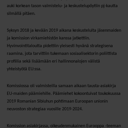
auki korkean tason valmistelu- ja keskustelupöytiin pj-kautta
silmällä pitäen.
Syksyn 2018 ja kevään 2019 aikana keskusteluita jäsenmaiden
ja komission virkamiehistön kanssa jatkettiin.
Hyvinvointitaloutta pidettiin yleisesti hyvänä strategisena
raamina, jota tarvittiin tukemaan sosiaalisektorin poliittista
profiilia sekä lisäämään eri hallinnonalojen välistä
yhteistyötä EU:ssa.
Komissiossa oli valmisteilla samaan aikaan tausta-asiakirja
EU-maiden päämiehille. Päämiehet kokoontuivat toukokuussa
2019 Romanian Sibiuhun pohtimaan Euroopan unionin
neuvoston strategiaa vuosille 2019-2024.
Komission asiakirjassa, oikeudenmukainen Eurooppa -teeman