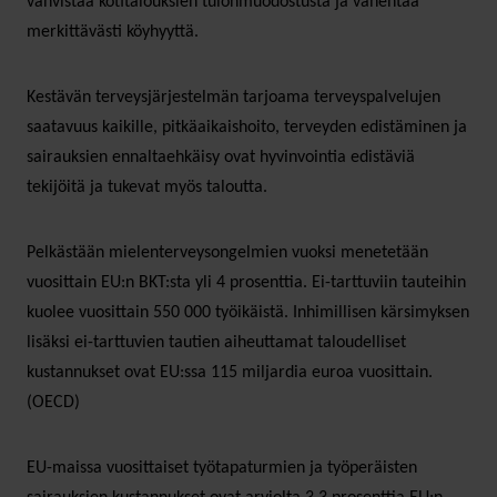
vahvistaa kotitalouksien tulonmuodostusta ja vähentää
merkittävästi köyhyyttä.
Kestävän terveysjärjestelmän tarjoama terveyspalvelujen
saatavuus kaikille, pitkäaikaishoito, terveyden edistäminen ja
sairauksien ennaltaehkäisy ovat hyvinvointia edistäviä
tekijöitä ja tukevat myös taloutta.
Pelkästään mielenterveysongelmien vuoksi menetetään
vuosittain EU:n BKT:sta yli 4 prosenttia. Ei-tarttuviin tauteihin
kuolee vuosittain 550 000 työikäistä. Inhimillisen kärsimyksen
lisäksi ei-tarttuvien tautien aiheuttamat taloudelliset
kustannukset ovat EU:ssa 115 miljardia euroa vuosittain.
(OECD)
EU-maissa vuosittaiset työtapaturmien ja työperäisten