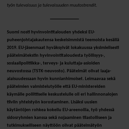
työn tulevaisuus ja tulevaisuuden muutostrendit.
Suomi nosti hyvinvointitalouden yhdeksi EU-
puheenjohtajakautensa keskeisimmistä teemoista kesällä
2019. EU-jäsenmaat hyväksyivät lokakuussa yksimielisesti
päätelmätekstin hyvinvointitaloudesta työllisyys-,
sosiaalipolitiikka-, terveys- ja kuluttaja-asioiden
neuvostossa (TSTK-neuvosto). Päätelmät olivat laaja-
alaisuudessaan hyvin kunnianhimoiset. Leimaavaa sekä
päätelmien valmistelutyölle että EU-ministereiden
käymälle poliittiselle keskustelulle oli eri hallinnonalojen
tiiviin yhteistyön korostaminen. Lisäksi uusien
käytäntöjen rohkea kokeilu EU-areenoilla, työ yhdessä
sidosryhmien kanssa sekä nojaaminen tilastolliseen ja
tutkimukselliseen näyttöön olivat päätelmätyön