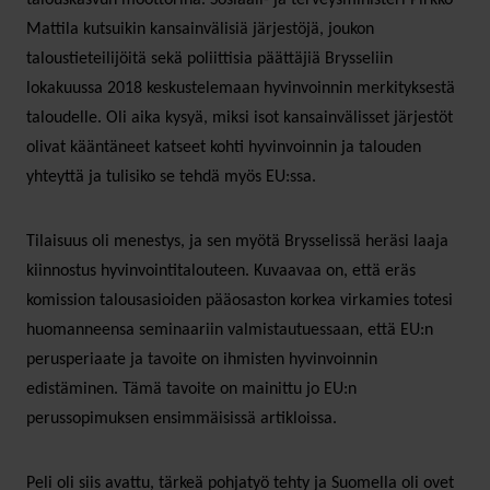
Mattila kutsuikin kansainvälisiä järjestöjä, joukon
taloustieteilijöitä sekä poliittisia päättäjiä Brysseliin
lokakuussa 2018 keskustelemaan hyvinvoinnin merkityksestä
taloudelle. Oli aika kysyä, miksi isot kansainvälisset järjestöt
olivat kääntäneet katseet kohti hyvinvoinnin ja talouden
yhteyttä ja tulisiko se tehdä myös EU:ssa.
Tilaisuus oli menestys, ja sen myötä Brysselissä heräsi laaja
kiinnostus hyvinvointitalouteen. Kuvaavaa on, että eräs
komission talousasioiden pääosaston korkea virkamies totesi
huomanneensa seminaariin valmistautuessaan, että EU:n
perusperiaate ja tavoite on ihmisten hyvinvoinnin
edistäminen. Tämä tavoite on mainittu jo EU:n
perussopimuksen ensimmäisissä artikloissa.
Peli oli siis avattu, tärkeä pohjatyö tehty ja Suomella oli ovet