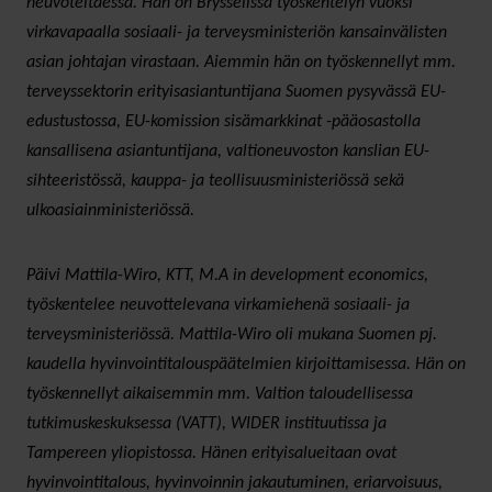
neuvoteltaessa. Hän on Brysselissä työskentelyn vuoksi
virkavapaalla sosiaali- ja terveysministeriön kansainvälisten
asian johtajan virastaan. Aiemmin hän on työskennellyt mm.
terveyssektorin erityisasiantuntijana Suomen pysyvässä EU-
edustustossa, EU-komission sisämarkkinat -pääosastolla
kansallisena asiantuntijana, valtioneuvoston kanslian EU-
sihteeristössä, kauppa- ja teollisuusministeriössä sekä
ulkoasiainministeriössä.
Päivi Mattila-Wiro, KTT, M.A in development economics,
työskentelee neuvottelevana virkamiehenä sosiaali- ja
terveysministeriössä. Mattila-Wiro oli mukana Suomen pj.
kaudella hyvinvointitalouspäätelmien kirjoittamisessa. Hän on
työskennellyt aikaisemmin mm. Valtion taloudellisessa
tutkimuskeskuksessa (VATT), WIDER instituutissa ja
Tampereen yliopistossa. Hänen erityisalueitaan ovat
hyvinvointitalous, hyvinvoinnin jakautuminen, eriarvoisuus,