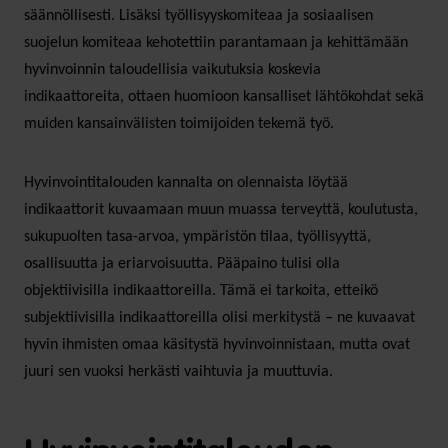
säännöllisesti. Lisäksi työllisyyskomiteaa ja sosiaalisen
suojelun komiteaa kehotettiin parantamaan ja kehittämään
hyvinvoinnin taloudellisia vaikutuksia koskevia
indikaattoreita, ottaen huomioon kansalliset lähtökohdat sekä
muiden kansainvälisten toimijoiden tekemä työ.
Hyvinvointitalouden kannalta on olennaista löytää
indikaattorit kuvaamaan muun muassa terveyttä, koulutusta,
sukupuolten tasa-arvoa, ympäristön tilaa, työllisyyttä,
osallisuutta ja eriarvoisuutta. Pääpaino tulisi olla
objektiivisilla indikaattoreilla. Tämä ei tarkoita, etteikö
subjektiivisilla indikaattoreilla olisi merkitystä – ne kuvaavat
hyvin ihmisten omaa käsitystä hyvinvoinnistaan, mutta ovat
juuri sen vuoksi herkästi vaihtuvia ja muuttuvia.