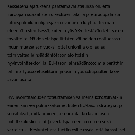
Keskeisenä ajatuksena päätelmävalisteluissa oli, että
Euroopan sosiaalisten oikeuksien pilaria ja eurooppalaista
talouspolitiikan ohjausjaksoa voitaisiin käyttää teeman
eteenpäin viemisessä, kuten myös YK:n kestävän kehityksen
tavoitteita. Näiden yleispoliittisten välineiden rooli korostui
muun muassa sen vuoksi, ettei unionilla ole laajaa
toimivaltaa lainsäädäntötason aloitteisiin
hyvinvointisektorilla. EU-tason lainsäädäntötoimia perättiin
lähinnä työsuojelusektorin ja osin myös sukupuolten tasa-
arvon osalta.
Hyvinvointitalouden toteuttamisen välineinä korostuivatkin
ennen kaikkea politiikkatoimet kuten EU-tason strategiat ja
suositukset, mittaaminen ja seuranta, korkean tason
politiikkakeskustelut ja vertaispaineen luominen sekä
vertaistuki. Keskustelussa tuotiin esille myös, että kansalliset