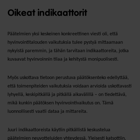
Oikeat indikaattorit
Päätelmien yksi keskeinen konkreettinen viesti oli, että
hyvinvointitalouden vaikutuksia tulee pystyä mittaamaan
nykyistä paremmin, ja tähän tarvitaan indikaattoreita, jotka
kuvaavat hyvinvoinnin tilaa ja kehitystä monipuolisesti.
Myös uskottava tietoon perustuva päätöksenteko edellyttää,
että toimenpiteiden vaikutuksia voidaan arvioida uskottavasti
lyhyellä, keskipitkällä ja pitkällä aikavälillä – on tiedettävä,
mikä kunkin päätöksen hyvinvointivaikutus on. Tämä
luonnollisesti vaatii dataa ja mittareita.
Juuri indikaattoreista käytiin pitkällistä keskustelua
päätelmien neuvotteluiden yhteydessä. Yleisesti katsottiin,