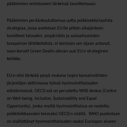
päätelmien onnistuneen tärkeissä tavoitteissaan.
Päätelmien peräänkuuluttamaa uutta poikkisektoriaalista
strategiaa, jossa asetetaan EU:lle pitkän aikajänteen
tavoitteet talouden, ympäristön ja sosiaaliasioiden
tasapainon lähtökohdista, ei komissio sen sijaan antanut,
vaan korosti Green Dealin olevan uusi EU:n strateginen
kehikko.
EU:n olisi tärkeää pysyä mukana isojen kansainvälisten
järjestöjen aktiivisessa työssä hyvinvointitalouden
edistämisessä. OECD:ssä on perustettu WISE-keskus (Centre
on Well-being, Inclusion, Sustainability and Equal
Opportunity), jonka myötä hyvinvointitalous on nostettu
poikkileikkaavaksi teemaksi OECD:n sisällä. WHO puolestaan
on sisällyttänyt hyvinvointitalouden osaksi Euroopan alueen