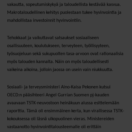
vakautta, sopeutumiskykyä ja taloudellista kestävää kasvua.
Makrotaloudellinen kehitys puolestaan tukee hyvinvointia ja
mahdollistaa investoinnit hyvinvointiin.
Tehokkaat ja vaikuttavat satsaukset sosiaaliseen
osallisuuteen, koulutukseen, terveyteen, työllisyyteen,
työsuojeluun sekä sukupuolten tasa-arvoon ovat rationaalisia
myös talouden kannalta. Näin on myös taloudellisesti
vaikeina aikoina, jolloin jaossa on usein vain niukkuutta.
Sosiaali- ja terveysministeri Aino-Kaisa Pekonen kutsui
OECD:n pääsihteeri Angel Gurrían Suomen pj-kauden
avaavaan TSTK-neuvostoon heinäkuun alussa esittelemään
raporttia. Tämä oli ensimmäinen kerta, kun virallisessa TSTK-
kokouksessa oli läsnä ulkopuolinen vieras. Ministereiden
vastaanotto hyvinvointitalousteemalle oli erittäin