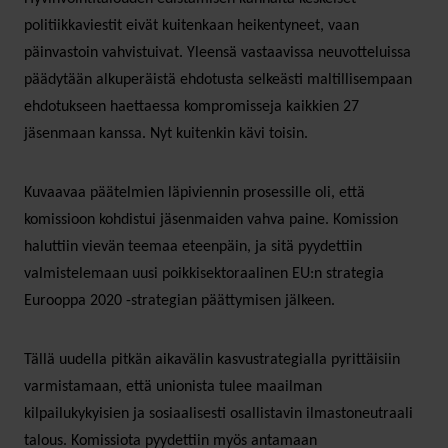
politiikkaviestit eivät kuitenkaan heikentyneet, vaan
päinvastoin vahvistuivat. Yleensä vastaavissa neuvotteluissa
päädytään alkuperäistä ehdotusta selkeästi maltillisempaan
ehdotukseen haettaessa kompromisseja kaikkien 27
jäsenmaan kanssa. Nyt kuitenkin kävi toisin.
Kuvaavaa päätelmien läpiviennin prosessille oli, että
komissioon kohdistui jäsenmaiden vahva paine. Komission
haluttiin vievän teemaa eteenpäin, ja sitä pyydettiin
valmistelemaan uusi poikkisektoraalinen EU:n strategia
Eurooppa 2020 -strategian päättymisen jälkeen.
Tällä uudella pitkän aikavälin kasvustrategialla pyrittäisiin
varmistamaan, että unionista tulee maailman
kilpailukykyisien ja sosiaalisesti osallistavin ilmastoneutraali
talous. Komissiota pyydettiin myös antamaan