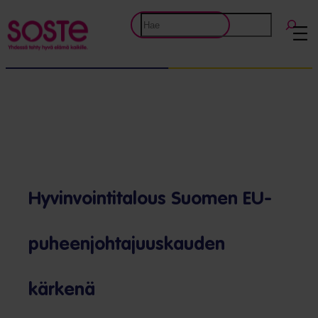
Siirry
Etsi
sisältöön
Hyvinvointitalous Suomen EU-
puheenjohtajuuskauden
kärkenä