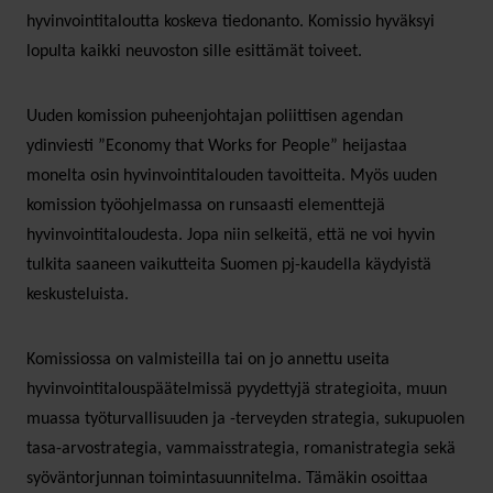
hyvinvointitaloutta koskeva tiedonanto. Komissio hyväksyi
lopulta kaikki neuvoston sille esittämät toiveet.
Uuden komission puheenjohtajan poliittisen agendan
ydinviesti ”Economy that Works for People” heijastaa
monelta osin hyvinvointitalouden tavoitteita. Myös uuden
komission työohjelmassa on runsaasti elementtejä
hyvinvointitaloudesta. Jopa niin selkeitä, että ne voi hyvin
tulkita saaneen vaikutteita Suomen pj-kaudella käydyistä
keskusteluista.
Komissiossa on valmisteilla tai on jo annettu useita
hyvinvointitalouspäätelmissä pyydettyjä strategioita, muun
muassa työturvallisuuden ja -terveyden strategia, sukupuolen
tasa-arvostrategia, vammaisstrategia, romanistrategia sekä
syöväntorjunnan toimintasuunnitelma. Tämäkin osoittaa