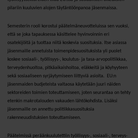
pilariin kuuluvien alojen täytäntöönpanoa jäsenmaissa.
Semesterin rooli korostui päätelmäneuvotteluissa sen vuoksi,
että se joka tapauksessa käsittelee hyvinvoinnin eri
osatekijöitä ja tuottaa niitä koskevia suosituksia. Itse asiassa
jäsenmaille annetuista toimenpidesuosituksista yli puolet
koskee sosiaali-, työllisyys-, koulutus- ja tasa-arvopolitiikkaa,
terveydenhuoltoa, pitkäaikaishoitoa, eläkkeitä ja köyhyyteen
sekä sosiaaliseen syrjäytymiseen liittyviä asioita. EU:n
jäsenmaiden budjeteista valtaosa käytetään juuri näiden
sektoreiden toimien toteuttamiseen, joten seurantaa on tehty
etenkin makrotalouden vakauden lähtökohdista. Lisäksi
jäsenmaille on annettu politiikkasuosituksia
rakenneuudistuksien toteuttamiseen.
Päätelmissä peräänkuulutettiin työllisyys-, sosiaali-, terveys-