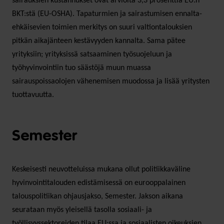
sairauksien kustannukset ovat arviolta 3,3 prosenttia EU:n
BKT:stä (EU-OSHA). Tapaturmien ja sairastumisen ennalta-
ehkäisevien toimien merkitys on suuri valtiontalouksien
pitkän aikajänteen kestävyyden kannalta. Sama pätee
yrityksiin; yrityksissä satsaaminen työsuojeluun ja
työhyvinvointiin tuo säästöjä muun muassa
sairauspoissaolojen vähenemisen muodossa ja lisää yritysten
tuottavuutta.
Semester
Keskeisesti neuvotteluissa mukana ollut politiikkaväline
hyvinvointitalouden edistämisessä on eurooppalainen
talouspolitiikan ohjausjakso, Semester. Jakson aikana
seurataan myös yleisellä tasolla sosiaali- ja
työllisyyssektoreiden tilaa EU:ssa ja sosiaalisten oikeuksien