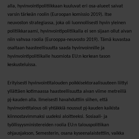
alla, hyvinvointipolitiikkaan kuuluvat eri osa-alueet saivat
varsin tärkeän roolin (Euroopan komissio 2019). Itse
neuvoston strategiassa, joka oli luonnollisesti hyvin yleinen
politiikkaraami, hyvinvointipolitiikalla ei sen sijaan ollut aivan
niin vahvaa roolia (Eurooppa-neuvosto 2019). Tämä kuvastaa
osaltaan haasteellisuutta saada hyvinvoinnille ja
hyvinvointipolitiikalle huomiota EU:n korkean tason
keskusteluissa.
Erityisesti hyvinvointitalouden poikkisektoraalisuuteen liittyi
yllättäen kotimaassa haasteellisuutta aivan viime metreillä
pj-kauden alla. Ilmeisesti havahduttiin siihen, että
hyvinvointitalous oli yhtäkkiä noussut pj-kauden kaikista
kiinnostavimmaksi uudeksi aloitteeksi. Sosiaali- ja
työllisyysministereiden roolia EU:n talouspolitiikan
ohjausjakson, Semesterin, osana kyseenalaistettiin, vaikka