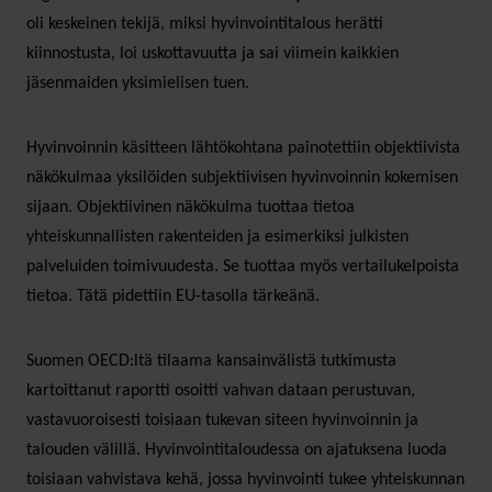
oli keskeinen tekijä, miksi hyvinvointitalous herätti
kiinnostusta, loi uskottavuutta ja sai viimein kaikkien
jäsenmaiden yksimielisen tuen.
Hyvinvoinnin käsitteen lähtökohtana painotettiin objektiivista
näkökulmaa yksilöiden subjektiivisen hyvinvoinnin kokemisen
sijaan. Objektiivinen näkökulma tuottaa tietoa
yhteiskunnallisten rakenteiden ja esimerkiksi julkisten
palveluiden toimivuudesta. Se tuottaa myös vertailukelpoista
tietoa. Tätä pidettiin EU-tasolla tärkeänä.
Suomen OECD:ltä tilaama kansainvälistä tutkimusta
kartoittanut raportti osoitti vahvan dataan perustuvan,
vastavuoroisesti toisiaan tukevan siteen hyvinvoinnin ja
talouden välillä. Hyvinvointitaloudessa on ajatuksena luoda
toisiaan vahvistava kehä, jossa hyvinvointi tukee yhteiskunnan