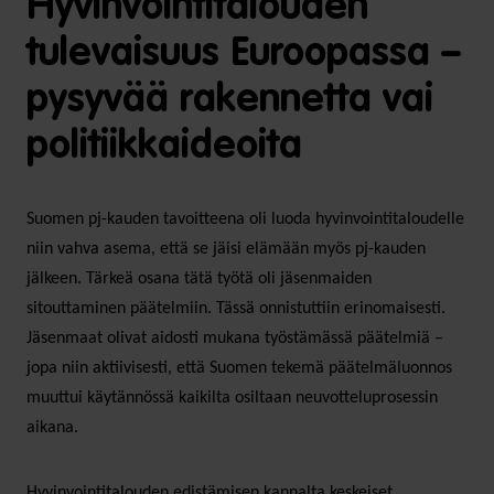
Hyvinvointitalouden
tulevaisuus Euroopassa –
pysyvää rakennetta vai
politiikkaideoita
Suomen pj-kauden tavoitteena oli luoda hyvinvointitaloudelle
niin vahva asema, että se jäisi elämään myös pj-kauden
jälkeen. Tärkeä osana tätä työtä oli jäsenmaiden
sitouttaminen päätelmiin. Tässä onnistuttiin erinomaisesti.
Jäsenmaat olivat aidosti mukana työstämässä päätelmiä –
jopa niin aktiivisesti, että Suomen tekemä päätelmäluonnos
muuttui käytännössä kaikilta osiltaan neuvotteluprosessin
aikana.
Hyvinvointitalouden edistämisen kannalta keskeiset