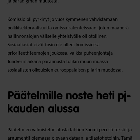
ja paradigman muutosta.
Komissio oli pyrkinyt jo vuosikymmenen vahvistamaan
poikkisektoraalisuutta omissa rakenteissaan, joten maaperä
hallinnonalojen väliselle yhteistyölle oli otollinen.
Sosiaaliasiat eivät tosin ole olleet komissiossa
prioriteettiteemojen joukossa, vaikka puheenjohtaja
Junckerin aikana parannusta tulikin muun muassa
sosiaalisten oikeuksien eurooppalaisen pilarin muodossa.
Päätelmille noste heti pj-
kauden alussa
Päätelmien valmistelun alusta lähtien Suomi perusti tekstit ja
argumentit olemassa olevaan dataan ja tilastotietoihin. Tämä