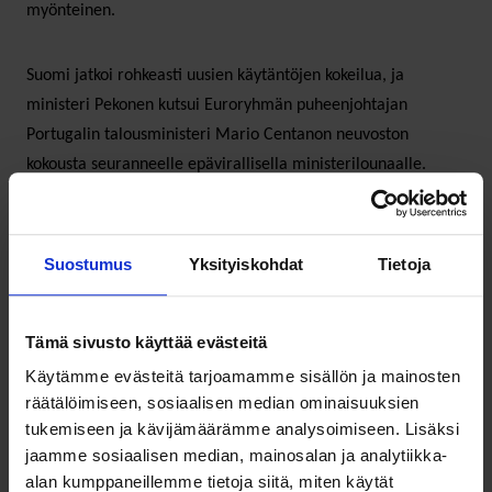
myönteinen.
Suomi jatkoi rohkeasti uusien käytäntöjen kokeilua, ja
ministeri Pekonen kutsui Euroryhmän puheenjohtajan
Portugalin talousministeri Mario Centanon neuvoston
kokousta seuranneelle epävirallisella ministerilounaalle.
Lounaalle osallistui myös komission talousasioista vastaava
varapuheenjohtaja Valdis Dombrovskis ja työllisyys- ja
sosiaalisasioista vastaava komissaari Marianne Thyssen.
Suostumus
Yksityiskohdat
Tietoja
Tämäkin kokeilu oli menestys. Jälkeenpäin saatujen
kommenttien mukaan juuri tämänkaltaista eri
Tämä sivusto käyttää evästeitä
hallinnonalojen välistä keskustelua EU:ssa tarvitaan.
Ministereiden keskustelun antaman raamin myötä oli
Käytämme evästeitä tarjoamamme sisällön ja mainosten
virkamiestasolla hyvä aloittaa päätelmien valmistelut.
räätälöimiseen, sosiaalisen median ominaisuuksien
tukemiseen ja kävijämäärämme analysoimiseen. Lisäksi
jaamme sosiaalisen median, mainosalan ja analytiikka-
alan kumppaneillemme tietoja siitä, miten käytät