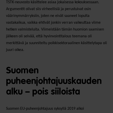
TSTK-neuvosto käsittelee asiaa jokaisessa kokouksessaan.
Argumentit olivat siis virheellisiä ja perustuivat osin
väärinymmärryksiin, joten ne eivät saaneet lopulta
vastakaikua, vaikka ehtivät jonkin verran vaikeuttaa viime
hetken valmisteluita. Viimeistään tämän huomion saamisen
jälkeen oli selvää, että hyvinvointitalous teemana oli
merkittävä ja suunniteltu poikkisektoraalinen käsittelytapa oli
juuri oikea.
Suomen
puheenjohtajuuskauden
alku – pois siiloista
Suomen EU-puheenjohtajuus syksyllä 2019 alkoi