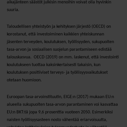
aikajänteen säästöt julkisin menoihin voivat olla hyvinkin
suuria.
Taloudellisen yhteistyön ja kehityksen järjestö (OECD) on
korostanut, että investoiminen kaikkien yhteiskunnan
jäsenten terveyden, koulutuksen, työllisyyden, sukupuolten
tasa-arvon ja sosiaalisen suojelun parantamiseen edistää
talouskasvua. OECD (2019) on mm. laskenut, että investointi
koulutukseen tuottaa kaksinkertaisesti takaisin, kun
koulutuksen positiiviset terveys- ja työllisyysvaikutukset
otetaan huomioon.
Euroopan tasa-arvoinstituutin, EIGE:n (2017) mukaan EU:n
alueella sukupuolten tasa-arvon parantaminen voi kasvattaa
EU:n BKT:tä jopa 9,6 prosenttia vuoteen 2050. Esimerkiksi
naisten työllisyysasteen nosto vähentää eriarvoisuutta,