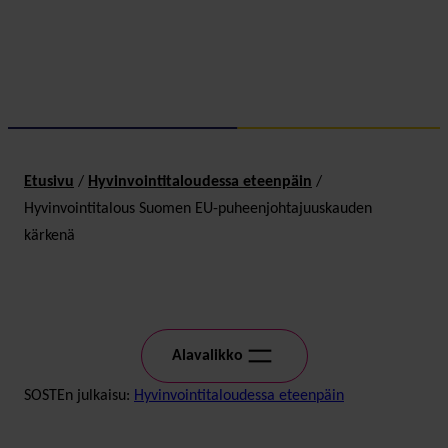
Etusivu
/
Hyvinvointitaloudessa eteenpäin
/
Hyvinvointitalous Suomen EU-puheenjohtajuuskauden
kärkenä
Alavalikko
SOSTEn julkaisu:
Hyvinvointitaloudessa eteenpäin