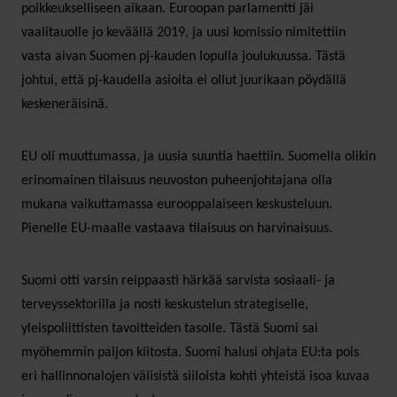
poikkeukselliseen aikaan. Euroopan parlamentti jäi
vaalitauolle jo keväällä 2019, ja uusi komissio nimitettiin
vasta aivan Suomen pj-kauden lopulla joulukuussa. Tästä
johtui, että pj-kaudella asioita ei ollut juurikaan pöydällä
keskeneräisinä.
EU oli muuttumassa, ja uusia suuntia haettiin. Suomella olikin
erinomainen tilaisuus neuvoston puheenjohtajana olla
mukana vaikuttamassa eurooppalaiseen keskusteluun.
Pienelle EU-maalle vastaava tilaisuus on harvinaisuus.
Suomi otti varsin reippaasti härkää sarvista sosiaali- ja
terveyssektorilla ja nosti keskustelun strategiselle,
yleispoliittisten tavoitteiden tasolle. Tästä Suomi sai
myöhemmin paljon kiitosta. Suomi halusi ohjata EU:ta pois
eri hallinnonalojen välisistä siiloista kohti yhteistä isoa kuvaa