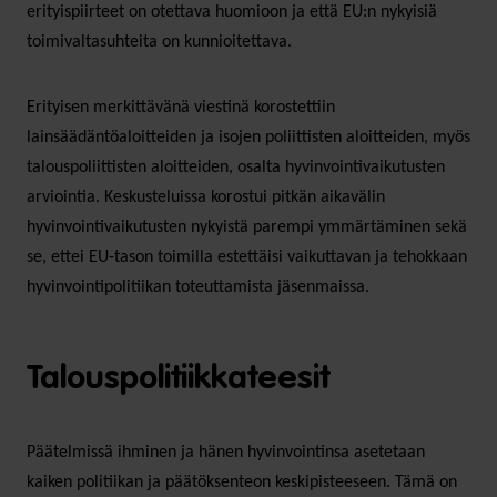
erityispiirteet on otettava huomioon ja että EU:n nykyisiä
toimivaltasuhteita on kunnioitettava.
Erityisen merkittävänä viestinä korostettiin
lainsäädäntöaloitteiden ja isojen poliittisten aloitteiden, myös
talouspoliittisten aloitteiden, osalta hyvinvointivaikutusten
arviointia. Keskusteluissa korostui pitkän aikavälin
hyvinvointivaikutusten nykyistä parempi ymmärtäminen sekä
se, ettei EU-tason toimilla estettäisi vaikuttavan ja tehokkaan
hyvinvointipolitiikan toteuttamista jäsenmaissa.
Talouspolitiikkateesit
Päätelmissä ihminen ja hänen hyvinvointinsa asetetaan
kaiken politiikan ja päätöksenteon keskipisteeseen. Tämä on