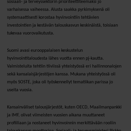
sosiaali- ja terveyssektorin prioriteettiteemaksi jo
varhaisessa vaiheessa. Alusta saakka pyrkimyksenä oli
systemaattisesti korostaa hyvinvointiin tehtävien
investointien ja kestävän talouskasvun keskinäistä, toisiaan
tukevaa vuorovaikutusta.
Suomi avasi eurooppalaisen keskustelun
hyvinvointitaloudesta lähes vuotta ennen pj-kautta.
Valmisteluita tehtiin tiiviissä yhteistyössä eri hallinnonalojen
sekä kansalaisjärjestöjen kanssa. Mukana yhteistyössä oli
myös SOSTE, joka oli työskennellyt tematiikan parissa jo
useita vuosia.
Kansainväliset talousjärjestöt, kuten OECD, Maailmanpankki
ja IMF, olivat viimeisten vuosien aikana muuttaneet
profiiliaan ja nostaneet hyvinvoinnin merkittävään rooliin
talouskasvun moottorina. Sosiaali- ja terveysministeri Pirkko