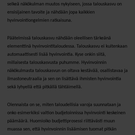
selkeä näkökulman muutos nykyiseen, jossa talouskasvu on
ensisijainen tavoite ja nähdään jopa kaikkien
hyvinvointiongelmien ratkaisuna.
Päätelmissä talouskasvu nähdään oleellisen tärkeänä
elementtinä hyvinvointitaloudessa. Talouskasvu ei kuitenkaan
automaattisesti lisää hyvinvointia. Kyse onkin siitä,
millaisesta talouskasvusta puhumme. Hyvinvoinnin
näkökulmasta talouskasvun on oltava kestävää, osallistavaa ja
ilmastoneutraalia ja sen on lisättävä ihmisten hyvinvointia
sekä lyhyellä että pitkällä tähtäimellä.
Olennaista on se, miten taloudellisia varoja suunnataan ja
onko esimerkiksi valtion budjetoinnissa hyvinvointi keskeinen
päämäärä. Huomioiko budjettiprosessi riittävästi muun
muassa sen, että hyvinvoinnin lisäämisen tuomat pitkän