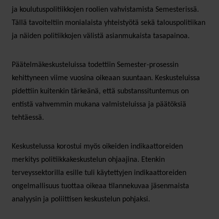
ja koulutuspolitiikkojen roolien vahvistamista Semesterissä.
Tällä tavoiteltiin monialaista yhteistyötä sekä talouspolitiikan
ja näiden politiikkojen välistä asianmukaista tasapainoa.
Päätelmäkeskusteluissa todettiin Semester-prosessin
kehittyneen viime vuosina oikeaan suuntaan. Keskusteluissa
pidettiin kuitenkin tärkeänä, että substanssituntemus on
entistä vahvemmin mukana valmisteluissa ja päätöksiä
tehtäessä.
Keskustelussa korostui myös oikeiden indikaattoreiden
merkitys politiikkakeskustelun ohjaajina. Etenkin
terveyssektorilla esille tuli käytettyjen indikaattoreiden
ongelmallisuus tuottaa oikeaa tilannekuvaa jäsenmaista
analyysin ja poliittisen keskustelun pohjaksi.