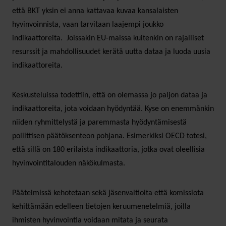
että BKT yksin ei anna kattavaa kuvaa kansalaisten
hyvinvoinnista, vaan tarvitaan laajempi joukko
indikaattoreita. Joissakin EU-maissa kuitenkin on rajalliset
resurssit ja mahdollisuudet kerätä uutta dataa ja luoda uusia
indikaattoreita.
Keskusteluissa todettiin, että on olemassa jo paljon dataa ja
indikaattoreita, jota voidaan hyödyntää. Kyse on enemmänkin
niiden ryhmittelystä ja paremmasta hyödyntämisestä
poliittisen päätöksenteon pohjana. Esimerkiksi OECD totesi,
että sillä on 180 erilaista indikaattoria, jotka ovat oleellisia
hyvinvointitalouden näkökulmasta.
Päätelmissä kehotetaan sekä jäsenvaltioita että komissiota
kehittämään edelleen tietojen keruumenetelmiä, joilla
ihmisten hyvinvointia voidaan mitata ja seurata